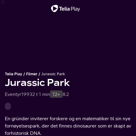
Viktig melding
Telia Play
Filmer
Jurassic Park
Jurassic Park
Eventyr
1993
2 t 1 min
12+
8.2
En gründer inviterer forskere og en matematiker til sin nye
fornøyelsespark, der det finnes dinosaurer som er skapt av
forhistorisk DNA.