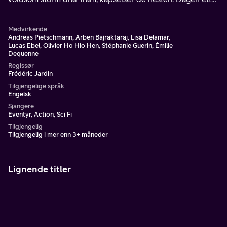
våkner familien i et post-apokalyptisk ørkenlandskap.
Medvirkende
Andreas Pietschmann, Arben Bajraktaraj, Lisa Delamar,
Lucas Ebel, Olivier Ho Hio Hen, Stéphanie Guerin, Émilie
Dequenne
Regissør
Frédéric Jardin
Tilgjengelige språk
Engelsk
Sjangere
Eventyr, Action, Sci Fi
Tilgjengelig
Tilgjengelig i mer enn 3+ måneder
Lignende titler