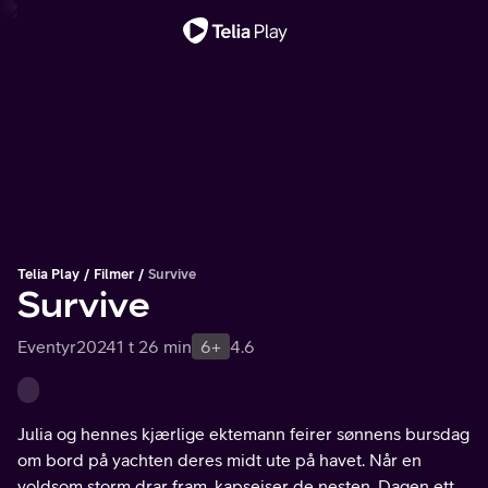
Viktig melding
Telia Play
Filmer
Survive
Survive
Eventyr
2024
1 t 26 min
6+
4.6
Julia og hennes kjærlige ektemann feirer sønnens bursdag
om bord på yachten deres midt ute på havet. Når en
voldsom storm drar fram, kapseiser de nesten. Dagen etter