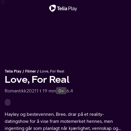
Viktig melding
Telia Play
Filmer
Love, For Real
Love, For Real
Romantikk
2021
1 t 19 min
0+
6.4
Hayley og bestevennen, Bree, drar på et reality-
datingshow for å vise fram motemerket hennes, men
ingenting går som planlagt når kjærlighet, vennskap og