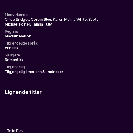
karriere står på spill.
Medvirkende
Chloe Bridges, Corbin Bleu, Karen Malina White, Scott
Michael Foster, Taiana Tully
Regissør
Maclain Nelson
Tilgjengelige språk
Engelsk
Sjangere
Romantikk
Tilgjengelig
Tilgjengelig i mer enn 3+ måneder
Lignende titler
Telia Play