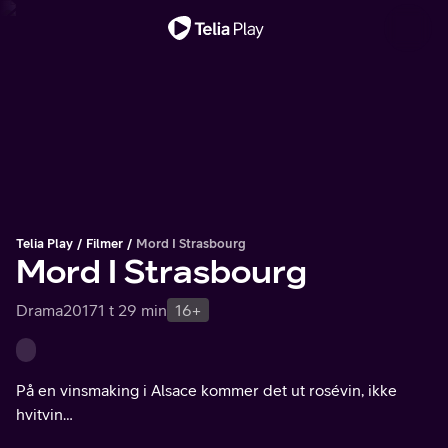
Viktig melding
Telia Play
Filmer
Mord I Strasbourg
Mord I Strasbourg
Drama
2017
1 t 29 min
16+
På en vinsmaking i Alsace kommer det ut rosévin, ikke
hvitvin…