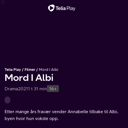
Viktig melding
Telia Play
Filmer
Mord I Albi
Mord I Albi
Drama
2021
1 t 31 min
16+
Etter mange års fravær vender Annabelle tilbake til Albi,
byen hvor hun vokste opp.