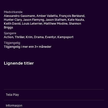
venn med den seks år gamle Jack, som han kjører til og fra
skolen.
Medvirkende
Alessandro Gassmann, Amber Valletta, François Berléand,
Hunter Clary, Jason Flemyng, Jason Statham, Kate Nauta,
Keith David, Louis Leterrier, Matthew Modine, Shannon
Briggs
Sjangere
Action, Thriller, Krim, Drama, Eventyr, Kampsport
Tilgjengelig
Tilgjengelig i mer enn 3+ måneder
Lignende titler
Telia Play
Informasjon