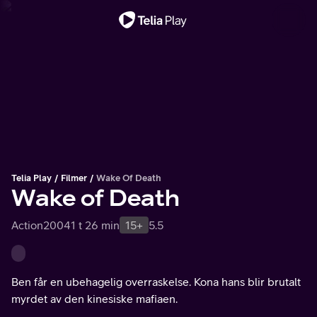
Viktig melding
Telia Play
Filmer
Wake Of Death
Wake of Death
Action
2004
1 t 26 min
15+
5.5
Ben får en ubehagelig overraskelse. Kona hans blir brutalt
myrdet av den kinesiske mafiaen.