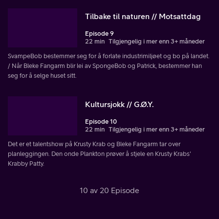
Tilbake til naturen // Motsattdag
Episode 9
22 min
Tilgjengelig i mer enn 3+ måneder
SvampeBob bestemmer seg for å forlate industrimiljøet og bo på landet.
/ Når Bleke Fangarm blir lei av SpongeBob og Patrick, bestemmer han
seg for å selge huset sitt.
Kultursjokk // G.Ø.Y.
Episode 10
22 min
Tilgjengelig i mer enn 3+ måneder
Det er et talentshow på Krusty Krab og Bleke Fangarm tar over
planleggingen. Den onde Plankton prøver å stjele en Krusty Krabs'
Krabby Patty.
10 av 20 Episode