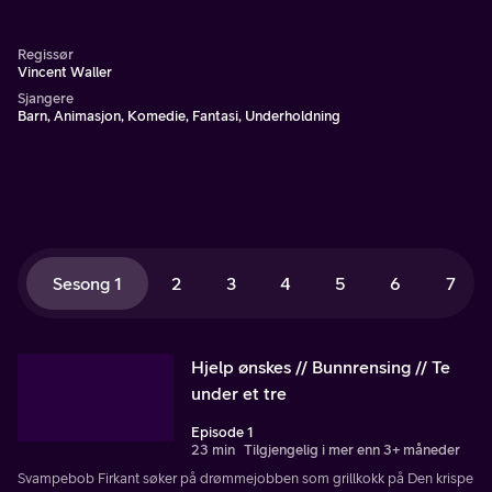
Regissør
Vincent Waller
Sjangere
Barn, Animasjon, Komedie, Fantasi, Underholdning
Sesong 1
2
3
4
5
6
7
Hjelp ønskes // Bunnrensing // Te
under et tre
Episode 1
23 min
Tilgjengelig i mer enn 3+ måneder
Svampebob Firkant søker på drømmejobben som grillkokk på Den krispe