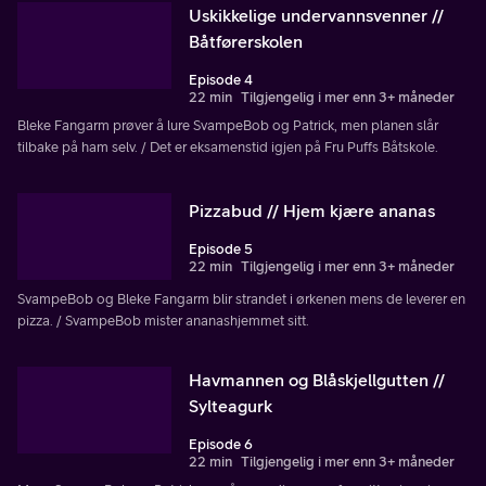
Uskikkelige undervannsvenner //
Båtførerskolen
Episode 4
22 min
Tilgjengelig i mer enn 3+ måneder
Bleke Fangarm prøver å lure SvampeBob og Patrick, men planen slår
tilbake på ham selv. / Det er eksamenstid igjen på Fru Puffs Båtskole.
Pizzabud // Hjem kjære ananas
Episode 5
22 min
Tilgjengelig i mer enn 3+ måneder
SvampeBob og Bleke Fangarm blir strandet i ørkenen mens de leverer en
pizza. / SvampeBob mister ananashjemmet sitt.
Havmannen og Blåskjellgutten //
Sylteagurk
Episode 6
22 min
Tilgjengelig i mer enn 3+ måneder