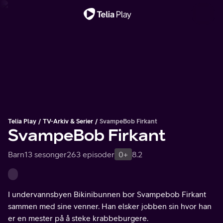
Viktig melding
Telia Play
TV-Arkiv & Serier
SvampeBob Firkant
SvampeBob Firkant
Barn
13 sesonger
263 episoder
0+
8.2
I undervannsbyen Bikinibunnen bor Svampebob Firkant
sammen med sine venner. Han elsker jobben sin hvor han
er en mester på å steke krabbeburgere.