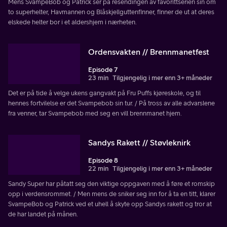
Mens SvampeBob og Patrick ser på resendingen av favorittserien sin om
to superhelter, Havmannen og Blåskjellguttenfinner, finner de ut at deres
elskede helter bor i et aldershjem i nærheten.
Ordensvakten // Brennmanetfest
Episode 7
23 min
Tilgjengelig i mer enn 3+ måneder
Det er på tide å velge ukens gangvakt på Fru Puffs kjøreskole, og til
hennes fortvilelse er det Svampebob sin tur. / På tross av alle advarslene
fra venner, tar Svampebob med seg en vill brennmanet hjem.
Sandys Rakett // Støvleknirk
Episode 8
22 min
Tilgjengelig i mer enn 3+ måneder
Sandy Super har påtatt seg den viktige oppgaven med å føre et romskip
opp i verdensrommet. / Men mens de sniker seg inn for å ta en titt, klarer
SvampeBob og Patrick ved et uhell å skyte opp Sandys rakett og tror at
de har landet på månen.