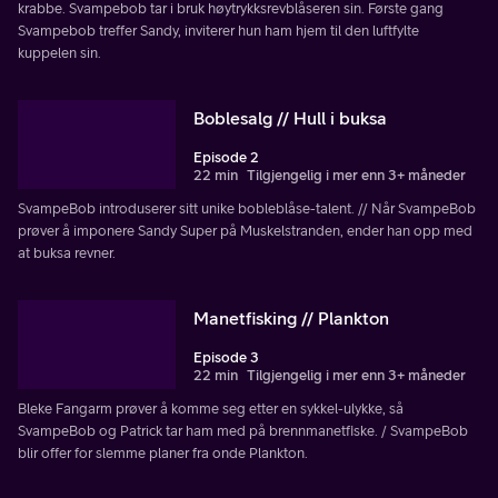
krabbe. Svampebob tar i bruk høytrykksrevblåseren sin. Første gang
Svampebob treffer Sandy, inviterer hun ham hjem til den luftfylte
kuppelen sin.
Boblesalg // Hull i buksa
Episode 2
22 min
Tilgjengelig i mer enn 3+ måneder
SvampeBob introduserer sitt unike bobleblåse-talent. // Når SvampeBob
prøver å imponere Sandy Super på Muskelstranden, ender han opp med
at buksa revner.
Manetfisking // Plankton
Episode 3
22 min
Tilgjengelig i mer enn 3+ måneder
Bleke Fangarm prøver å komme seg etter en sykkel-ulykke, så
SvampeBob og Patrick tar ham med på brennmanetfiske. / SvampeBob
blir offer for slemme planer fra onde Plankton.