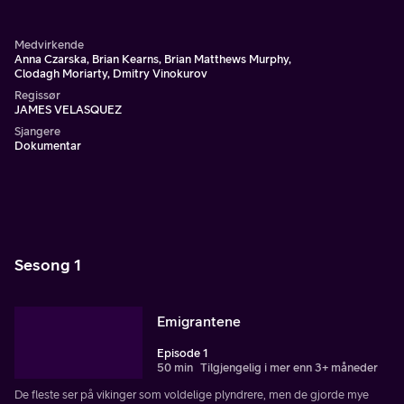
virkelig var så brutale som mytene hevder.
Medvirkende
Anna Czarska, Brian Kearns, Brian Matthews Murphy,
Clodagh Moriarty, Dmitry Vinokurov
Regissør
JAMES VELASQUEZ
Sjangere
Dokumentar
Sesong 1
Emigrantene
Episode 1
50 min
Tilgjengelig i mer enn 3+ måneder
De fleste ser på vikinger som voldelige plyndrere, men de gjorde mye