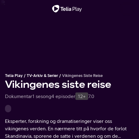
Viktig melding
Telia Play
TV-Arkiv & Serier
Vikingenes Siste Reise
Vikingenes siste reise
Dokumentar
1 sesong
4 episoder
12+
7.0
Eksperter, forskning og dramatiseringer viser oss
vikingenes verden. En nærmere titt på hvorfor de forlot
Skandinavia, sporene de satte i verdenen og om de