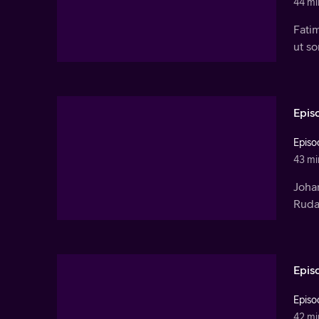
44 mi
Fatim
ut so
Epis
Episo
43 mi
Johan
Rudas
Epis
Episo
42 mi