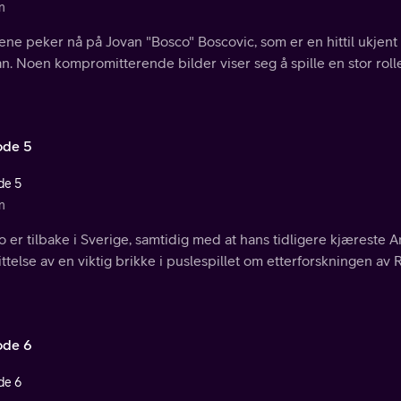
n
ne peker nå på Jovan "Bosco" Boscovic, som er en hittil ukjent 
n. Noen kompromitterende bilder viser seg å spille en stor rolle
ode 5
de 5
n
 er tilbake i Sverige, samtidig med at hans tidligere kjæreste 
ittelse av en viktig brikke i puslespillet om etterforskningen av
ode 6
de 6