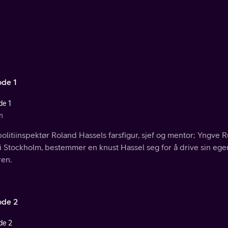
ode 1
de 1
n
olitiinspektør Roland Hassels farsfigur, sjef og mentor; Yngve
 i Stockholm, bestemmer en knust Hassel seg for å drive sin ege
ren.
ode 2
de 2