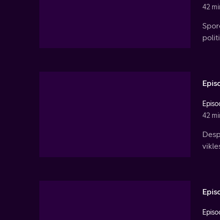
42 mi
Spore
polit
Epis
Episo
42 mi
Desp
vikle
Epis
Episo