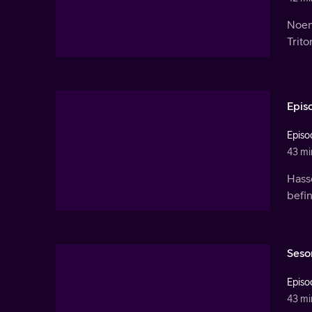
Noen
Trit
Epis
Episo
43 mi
Hasse
befin
Seso
Episo
43 mi