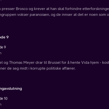
 presser Brosco og krever at han skal forhindre etterforskning
ongruppen vokser paranoiaen, og de innser at det er noen som 
ode 9
de 9
n
l og Thomas Meyer drar til Brussel for å hente Vida hjem - koste
ner de seg midt i korrupte politiske affærer.
ngavslutning
de 10
n