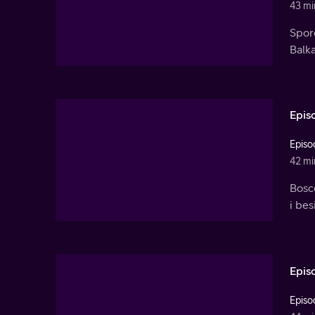
43 mi
Spore
Balka
Epis
Episo
42 mi
Bosco
i bes
Epis
Episo