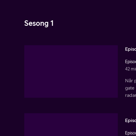
Sesong 1
Epis
Episo
42 mi
Når p
gate
rada
Epis
Episo