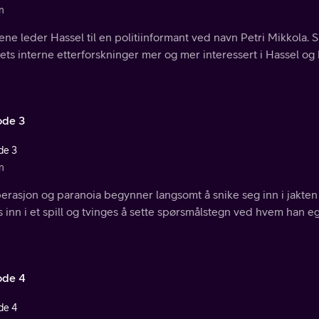
n
ne leder Hassel til en politiinformant ved navn Petri Mikkola. S
iets interne etterforskninger mer og mer interessert i Hassel og
ode 3
de 3
n
erasjon og paranoia begynner langsomt å snike seg inn i jakte
s inn i et spill og tvinges å sette spørsmålstegn ved hvem han eg
ode 4
de 4