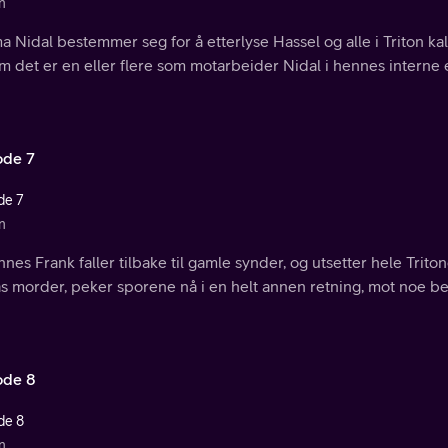
n
a Nidal bestemmer seg for å etterlyse Hassel og alle i Triton kall
m det er en eller flere som motarbeider Nidal i hennes interne 
ode 7
de 7
n
nes Frank faller tilbake til gamle synder, og utsetter hele Triton
 morder, peker sporene nå i en helt annen retning, mot noe bet
ode 8
de 8
n