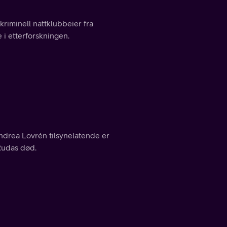
kriminell nattklubbeier fra
 i etterforskningen.
Andrea Lovrén tilsynelatende er
 Rudas død.