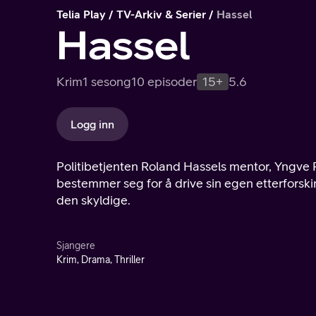
Telia Play
TV-Arkiv & Serier
Hassel
Hassel
Krim
1 sesong
10 episoder
15+
5.6
Logg inn
Politibetjenten Roland Hassels mentor, Yngve R
bestemmer seg for å drive sin egen etterforski
den skyldige.
Sjangere
Krim, Drama, Thriller