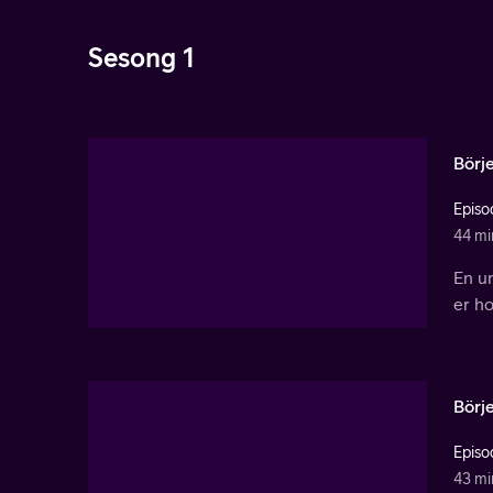
Sesong 1
Börj
Episo
44 mi
En un
er ho
Börj
Episo
43 mi