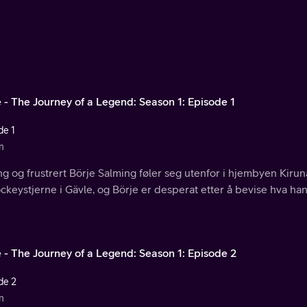
e - The Journey of a Legend: Season 1: Episode 1
de 1
n
g og frustrert Börje Salming føler seg utenfor i hjembyen Kiru
ckeystjerne i Gävle, og Börje er desperat etter å bevise hva han 
e - The Journey of a Legend: Season 1: Episode 2
de 2
n