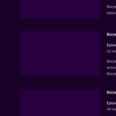
Börje
talen
Börj
Episo
42 mi
Börje
enor
Börje
Börj
Episo
49 mi