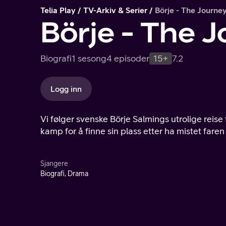
Telia Play
TV-Arkiv & Serier
Börje - The Journe
Börje - The 
Biografi
1 sesong
4 episoder
15+
7.2
Logg inn
Vi følger svenske Börje Salmings utrolige reis
kamp for å finne sin plass etter ha mistet faren
Sjangere
Biografi, Drama