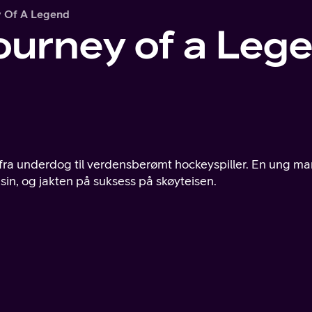
y Of A Legend
Journey of a Leg
e fra underdog til verdensberømt hockeyspiller. En ung m
 sin, og jakten på suksess på skøyteisen.