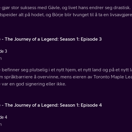
 gjør stor suksess med Gävle, og livet hans endrer seg drastisk.
tspeider alt på hodet, og Börje blir tvunget til å ta en livsavgjø
e - The Journey of a Legend: Season 1: Episode 3
de 3
n
 befinner seg plutselig i et nytt hjem, et nytt land og på et nytt 
m språkbarriere å overvinne, mens eieren av Toronto Maple Leaf
 var en god signering eller ikke.
e - The Journey of a Legend: Season 1: Episode 4
de 4
n