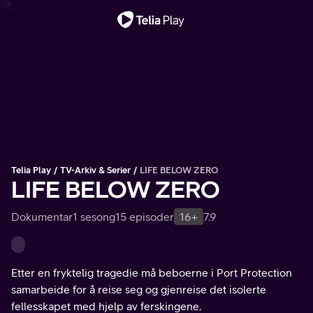
Viktig melding
Telia Play
TV-Arkiv & Serier
LIFE BELOW ZERO
LIFE BELOW ZERO
Dokumentar
1 sesong
15 episoder
16+
7.9
Etter en fryktelig tragedie må beboerne i Port Protection
samarbeide for å reise seg og gjenreise det isolerte
fellesskapet med hjelp av ferskingene.