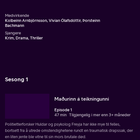
en barnepsykolog.
Medvirkende
Kolbeinn Arnbjörnsson, Vivian Ólafsdóttir, Þorsteinn
Bachmann
Sjangere
Krim, Drama, Thriller
Sesong 1
Maðurinn á teikningunni
Episode 1
47 min
Tilgjengelig i mer enn 3+ måneder
Politietterforsker Huldar og psykolog Freyja har ikke mye til felles,
bortsett fra å utrede omstendighetene rundt en traumatisk drapssak, der
en liten jente ble vitne til sin mors brutale død.