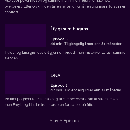
Alle spor peker mot én og samme mann, men Huldar er ikke helt
overbevist. Etterforskningen tar en ny vending når en ung mann forsvinner
sporløst.
Í fylgsnum hugans
Episode 5
46 min
Tilgjengelig i mer enn 3+ måneder
Huldar og Lína gjør et stort gjennombrudd, men mistenker Lárus i samme
slengen
DNA
Episode 6
47 min
Tilgjengelig i mer enn 3+ måneder
Politiet pågriper to mistenkte og alle er overbevist om at saken er løst,
men Freyja og Huldar tror morderen fortsatt er på frifot.
6 av 6 Episode