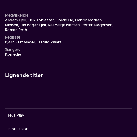
seg for å dra på guttetur til fotball-VM i Tyskland.
Medvirkende
Anders Fjell, Eirik Tobiassen, Frode Lie, Henrik Morken
Nielsen, Jan Edgar Fjell, Kai Helge Hansen, Petter Jørgensen,
Roman Roth
Regissør
Bjørn Fast Nagell, Harald Zwart
Sjangere
Komedie
Lignende titler
Telia Play
Informasjon