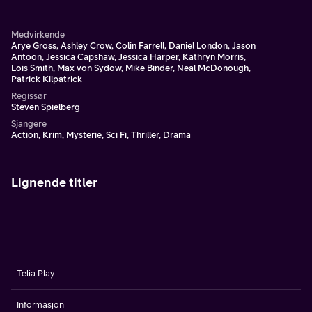
mordet. En dag blir han selv blir fengslet for et mord han
skal begå.
Medvirkende
Arye Gross, Ashley Crow, Colin Farrell, Daniel London, Jason
Antoon, Jessica Capshaw, Jessica Harper, Kathryn Morris,
Lois Smith, Max von Sydow, Mike Binder, Neal McDonough,
Patrick Kilpatrick
Regissør
Steven Spielberg
Sjangere
Action, Krim, Mysterie, Sci Fi, Thriller, Drama
Lignende titler
Telia Play
Informasjon