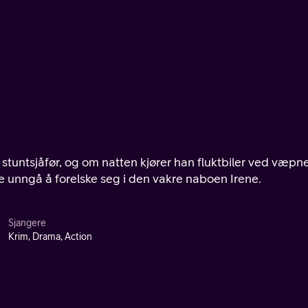
n stuntsjåfør, og om natten kjører han fluktbiler ved væp
ke unngå å forelske seg i den vakre naboen Irene.
Sjangere
Krim, Drama, Action