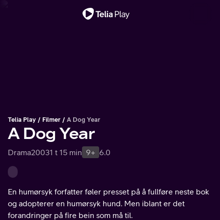
Viktig melding
Telia Play
Filmer
A Dog Year
A Dog Year
Drama
2003
1 t 15 min
9+
6.0
En humørsyk forfatter føler presset på å fullføre neste bok
og adopterer en humørsyk hund. Men iblant er det
forandringer på fire bein som må til.