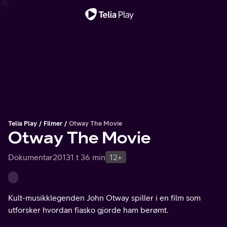
Viktig melding
Telia Play
Filmer
Otway The Movie
Otway The Movie
Dokumentar
2013
1 t 36 min
12+
Kult-musikklegenden John Otway spiller i en film som
utforsker hvordan fiasko gjorde ham berømt.