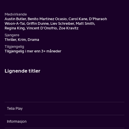
gangstere. De vil alle ha noe fra ham, men han aner ikke
hva.
Medvirkende
Austin Butler, Benito Martínez Ocasio, Carol Kane, D'Pharaoh
Woon-A-Tai, Griffin Dunne, Liev Schreiber, Matt Smith,
Regina King, Vincent D'Onofrio, Zoe Kravitz
Sjangere
Thriller, Krim, Drama
Tilgjengelig
Tilgjengelig i mer enn 3+ måneder
Lignende titler
Telia Play
Informasjon