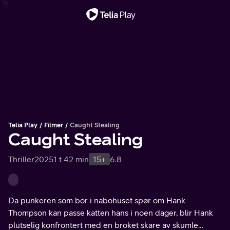
Viktig melding
Telia Play
Filmer
Caught Stealing
Caught Stealing
Thriller
2025
1 t 42 min
15+
6.8
Da punkeren som bor i nabohuset spør om Hank
Thompson kan passe katten hans i noen dager, blir Hank
plutselig konfrontert med en broket skare av skumle