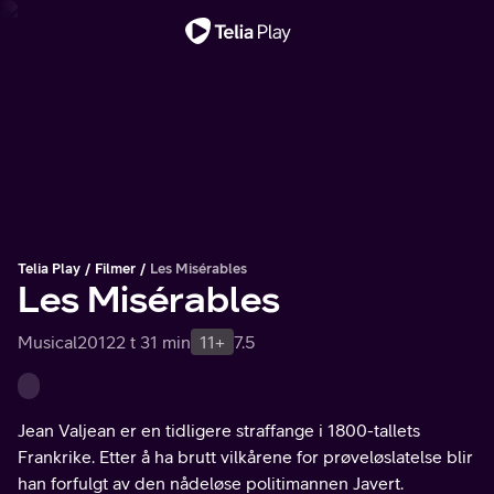
Viktig melding
Telia Play
Filmer
Les Misérables
Les Misérables
Musical
2012
2 t 31 min
11+
7.5
Jean Valjean er en tidligere straffange i 1800-tallets
Frankrike. Etter å ha brutt vilkårene for prøveløslatelse blir
han forfulgt av den nådeløse politimannen Javert.