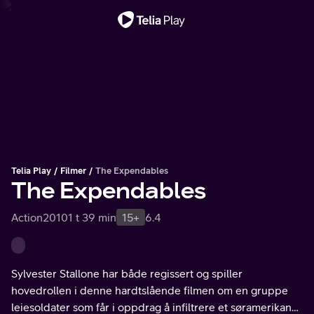
Viktig melding
Telia Play
Filmer
The Expendables
The Expendables
Action
2010
1 t 39 min
15+
6.4
Sylvester Stallone har både regissert og spiller
hovedrollen i denne hardtslående filmen om en gruppe
leiesoldater som får i oppdrag å infiltrere et søramerikansk