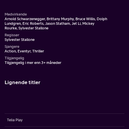
land og styrte en hensynsløs diktator.
Medvirkende
Arnold Schwarzenegger, Brittany Murphy, Bruce Willis, Dolph
Lundgren, Eric Roberts, Jason Statham, Jet Li, Mickey
Rourke, Sylvester Stallone
Regissør
Sylvester Stallone
Sjangere
Action, Eventyr, Thriller
Tilgjengelig
Tilgjengelig i mer enn 3+ måneder
Lignende titler
Telia Play