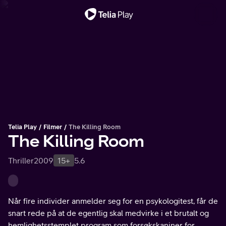
Viktig melding
Telia Play
Filmer
The Killing Room
The Killing Room
Thriller
2009
15+
5.6
Når fire individer anmelder seg for en psykologitest, får de
snart rede på at de egentlig skal medvirke i et brutalt og
hemlighetsstemplet program som forsøkskaniner for