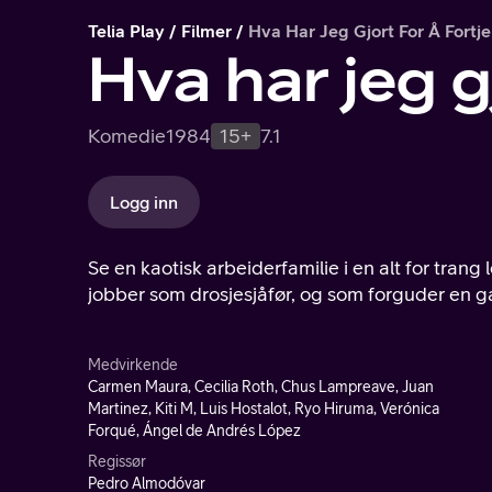
Telia Play
Filmer
Hva Har Jeg Gjort For Å Fortj
Hva har jeg g
Komedie
1984
15+
7.1
Logg inn
Se en kaotisk arbeiderfamilie i en alt for trang
jobber som drosjesjåfør, og som forguder en g
Medvirkende
Carmen Maura, Cecilia Roth, Chus Lampreave, Juan
Martinez, Kiti M, Luis Hostalot, Ryo Hiruma, Verónica
Forqué, Ángel de Andrés López
Regissør
Pedro Almodóvar