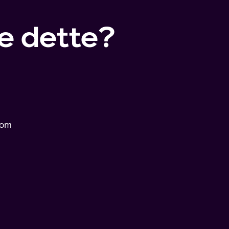
ne dette?
 som