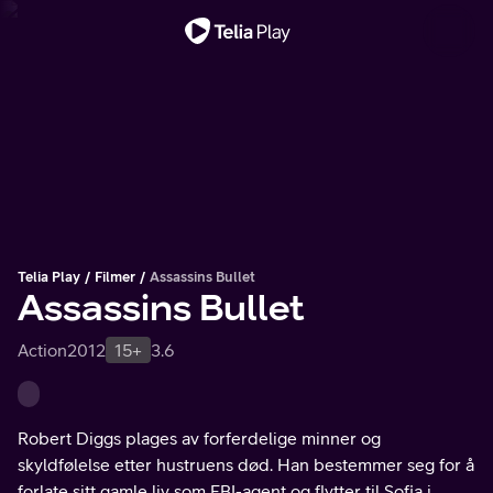
Viktig melding
Telia Play
Filmer
Assassins Bullet
Assassins Bullet
Action
2012
15+
3.6
Robert Diggs plages av forferdelige minner og
skyldfølelse etter hustruens død. Han bestemmer seg for å
forlate sitt gamle liv som FBI-agent og flytter til Sofia i