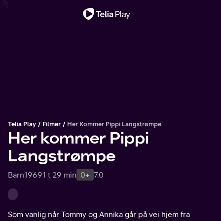
Viktig melding
Telia Play
Filmer
Her Kommer Pippi Langstrømpe
Her kommer Pippi
Langstrømpe
Barn
1969
1 t 29 min
0+
7.0
Som vanlig når Tommy og Annika går på vei hjem fra