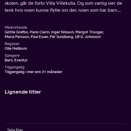
skolen, går de forbi Villa Villekulla. Og som vanlig sier de
tenk hvis noen kunne flytte inn der, noen som har barn.
Denne dagen ser de plutselig at noen flytter inn der - en
søt liten ape.
Medvirkende
Göthe Grefbo, Hans Clarin, Inger Nilsson, Margot Trooger,
Maria Persson, Paul Esser, Pär Sundberg, Ulf G. Johnsson
Regissør
Olle Hellbom
Sjangere
Barn, Eventyr
Tilgjengelig
Tilgjengelig i mer enn 3+ måneder
Lignende titler
Telia Play