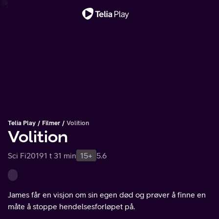
Viktig melding
Telia Play
Filmer
Volition
Volition
Sci Fi
2019
1 t 31 min
15+
5.6
James får en visjon om sin egen død og prøver å finne en
måte å stoppe hendelsesforløpet på.