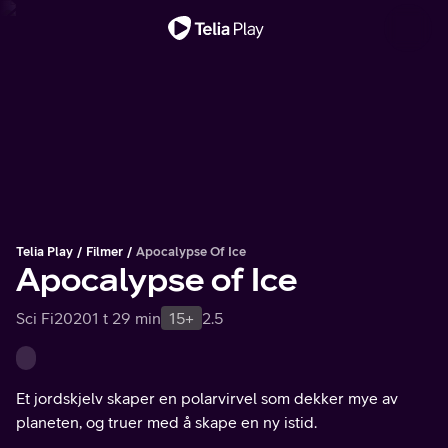
Viktig melding
Telia Play
Filmer
Apocalypse Of Ice
Apocalypse of Ice
Sci Fi
2020
1 t 29 min
15+
2.5
Et jordskjelv skaper en polarvirvel som dekker mye av
planeten, og truer med å skape en ny istid.