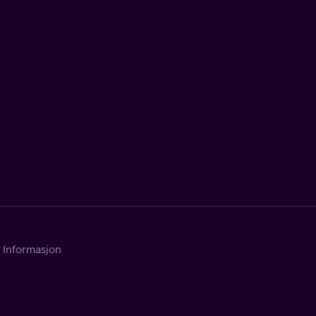
Informasjon
Kontakt Telia
Om tjenesten
Kundeservice