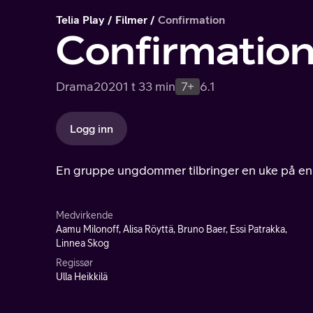
Telia Play
Filmer
Confirmation
Confirmatio
Drama
2020
1 t 33 min
7+
6.1
Logg inn
En gruppe ungdommer tilbringer en uke på en k
Medvirkende
Aamu Milonoff, Alisa Röyttä, Bruno Baer, Essi Patrakka,
Linnea Skog
Regissør
Ulla Heikkilä