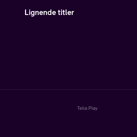
Lignende titler
Telia Play
Hjem
TV-guide
Kategorier