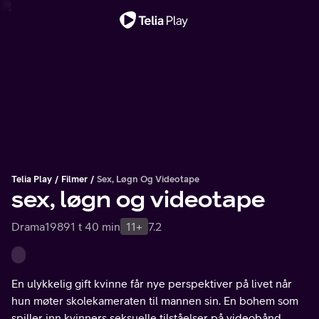
Viktig melding
Telia Play
Filmer
Sex, Løgn Og Videotape
sex, løgn og videotape
Drama
1989
1 t 40 min
11+
7.2
En ulykkelig gift kvinne får nye perspektiver på livet når
hun møter skolekameraten til mannen sin. En bohem som
spiller inn kvinners seksuelle tilståelser på videobånd.