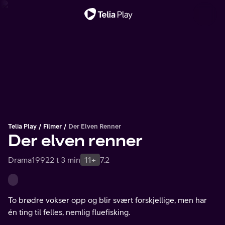
Viktig melding
Telia Play
Filmer
Der Elven Renner
Der elven renner
Drama
1992
2 t 3 min
11+
7.2
To brødre vokser opp og blir svært forskjellige, men har
én ting til felles, nemlig fluefisking.