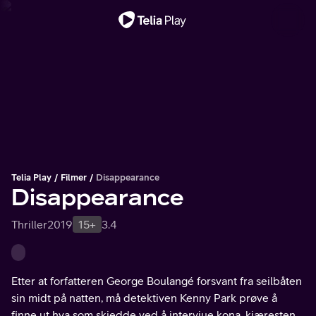
Viktig melding
Telia Play
Filmer
Disappearance
Disappearance
Thriller
2019
15+
3.4
Etter at forfatteren George Boulangé forsvant fra seilbåten
sin midt på natten, må detektiven Kenny Park prøve å
finne ut hva som skjedde ved å intervjue kona, kjæresten