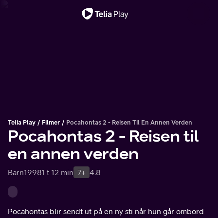
Viktig melding
Telia Play
Filmer
Pocahontas 2 - Reisen Til En Annen Verden
Pocahontas 2 - Reisen til
en annen verden
Barn
1998
1 t 12 min
7+
4.8
Pocahontas blir sendt ut på en ny sti når hun går ombord