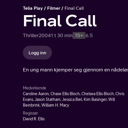
Telia Play
Filmer
Final Call
Final Call
Thriller
2004
1 t 30 min
15+
6.5
Logg inn
En ung mann kjemper seg gjennom en nådeløs v
Medvirkende
Caroline Aaron, Chase Ellis Bloch, Chelsea Ellis Bloch, Chris
Evans, Jason Statham, Jessica Biel, Kim Basinger, Will
Beinbrink, William H. Macy
Regissør
David R. Ellis