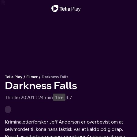
Viktig melding
Telia Play
Filmer
Darkness Falls
Darkness Falls
Thriller
2020
1 t 24 min
15+
4.7
Kriminaletterforsker Jeff Anderson er overbevist om at
selvmordet til kona hans faktisk var et kaldblodig drap.
Besatt av etterforskningen, oppdager Anderson at kona