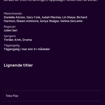
faktisk var offer for et seriemorderpar bestående av far og
sønn.
Medvirkende
Daniella Alonso, Gary Cole, Judah Mackey, Lin Shaye, Richard
Harmon, Shawn Ashmore, Sonya Walger, Vahina Giocante
Regissør
Julien Seri
Sjangere
Thriller, Krim, Drama
Tilgjengelig
Tilgjengelig i mer enn 3+ måneder
Lignende titler
Telia Play