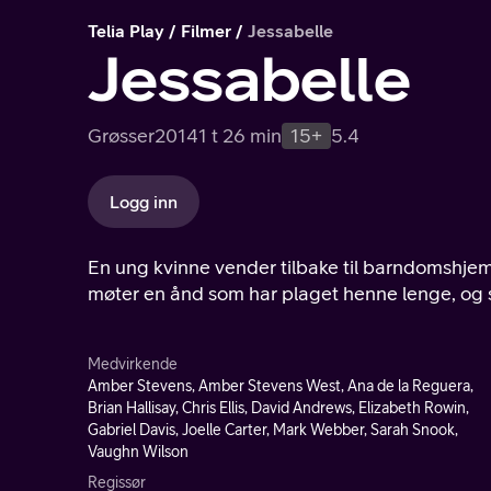
Telia Play
Filmer
Jessabelle
Jessabelle
Grøsser
2014
1 t 26 min
15+
5.4
Logg inn
En ung kvinne vender tilbake til barndomshjemm
møter en ånd som har plaget henne lenge, og 
Medvirkende
Amber Stevens, Amber Stevens West, Ana de la Reguera,
Brian Hallisay, Chris Ellis, David Andrews, Elizabeth Rowin,
Gabriel Davis, Joelle Carter, Mark Webber, Sarah Snook,
Vaughn Wilson
Regissør