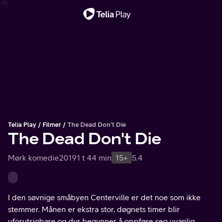
Viktig melding
Telia Play
Filmer
The Dead Don't Die
The Dead Don't Die
Mørk komedie
2019
1 t 44 min
15+
5.4
I den søvnige småbyen Centerville er det noe som ikke
stemmer. Månen er ekstra stor, døgnets timer blir
uforutsigbare og dyr begynner å oppføre seg uvanlig.