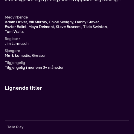
Ingen vet egentlig hvorfor. Nyhetsmeldingene er skumle
og forskerne begynner å bli bekymret.
Medvirkende
Adam Driver, Bill Murray, Chloë Sevigny, Danny Glover,
Eszter Balint, Maya Delmont, Steve Buscemi, Tilda Swinton,
Tom Waits
Regissør
Jim Jarmusch
Sjangere
Mørk komedie, Grøsser
Tilgjengelig
Tilgjengelig i mer enn 3+ måneder
Lignende titler
Telia Play