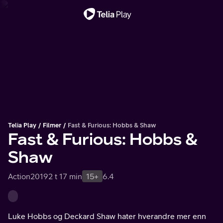
Viktig melding
Telia Play
Filmer
Fast & Furious: Hobbs & Shaw
Fast & Furious: Hobbs &
Shaw
Action
2019
2 t 17 min
15+
6.4
Luke Hobbs og Deckard Shaw hater hverandre mer enn