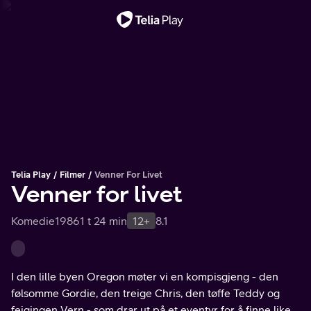
Viktig melding
Telia Play
Filmer
Venner For Livet
Venner for livet
Komedie
1986
1 t 24 min
12+
8.1
I den lille byen Oregon møter vi en kompisgjeng - den
følsomme Gordie, den treige Chris, den tøffe Teddy og
feigingen Vern - som drar ut på et eventyr for å finne liket