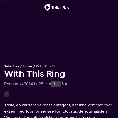
Viktig melding
Telia Play
Filmer
With This Ring
With This Ring
Romantikk
2014
1 t 25 min
11+
5.4
Trista, en karrierebevist talentagent, har ikke kommet over
eksen med fobi for seriøse forhold; sladderjournalisten
Viviane er fortsatt forelsket i sin sønns far; og den