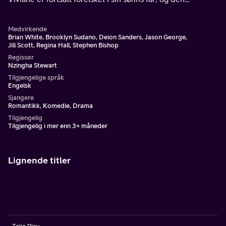
kjempende skuespilleren Amaya gjør hva som helst for å
sabotere kjærestens bryllup.
Medvirkende
Brian White, Brooklyn Sudano, Deion Sanders, Jason George,
Jill Scott, Regina Hall, Stephen Bishop
Regissør
Nzingha Stewart
Tilgjengelige språk
Engelsk
Sjangere
Romantikk, Komedie, Drama
Tilgjengelig
Tilgjengelig i mer enn 3+ måneder
Lignende titler