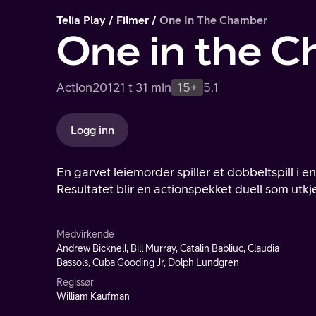
Telia Play
Filmer
One In The Chamber
One in the 
Action
2012
1 t 31 min
15+
5.1
Logg inn
En garvet leiemorder spiller et dobbeltspill i en
Resultatet blir en actionspekket duell som utk
Medvirkende
Andrew Bicknell, Bill Murray, Catalin Babliuc, Claudia
Bassols, Cuba Gooding Jr, Dolph Lundgren
Regissør
William Kaufman