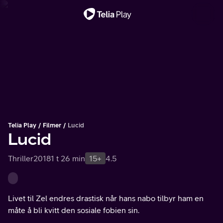
Viktig melding
Telia Play
Filmer
Lucid
Lucid
Thriller
2018
1 t 26 min
15+
4.5
Livet til Zel endres drastisk når hans nabo tilbyr ham en
måte å bli kvitt den sosiale fobien sin.