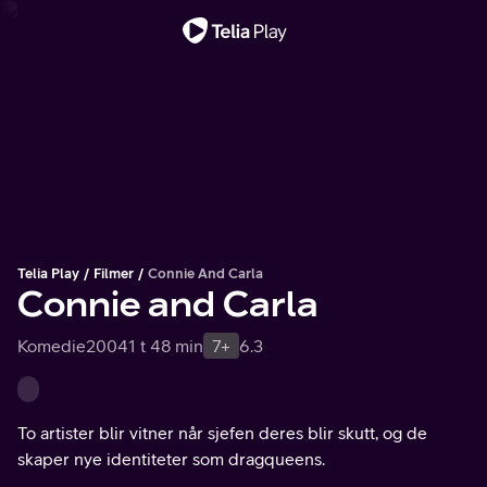
Viktig melding
Telia Play
Filmer
Connie And Carla
Connie and Carla
Komedie
2004
1 t 48 min
7+
6.3
To artister blir vitner når sjefen deres blir skutt, og de
skaper nye identiteter som dragqueens.