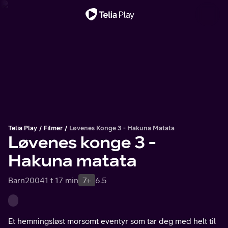
Viktig melding
Telia Play
Filmer
Løvenes Konge 3 - Hakuna Matata
Løvenes konge 3 -
Hakuna matata
Barn
2004
1 t 17 min
7+
6.5
Et hemningsløst morsomt eventyr som tar deg med helt til