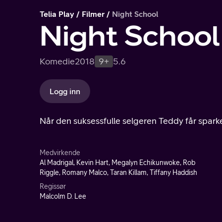
Telia Play
Filmer
Night School
Night School
Komedie
2018
9+
5.6
Logg inn
Når den suksessfulle selgeren Teddy får sparke
Medvirkende
Al Madrigal, Kevin Hart, Megalyn Echikunwoke, Rob
Riggle, Romany Malco, Taran Killam, Tiffany Haddish
Regissør
Malcolm D. Lee