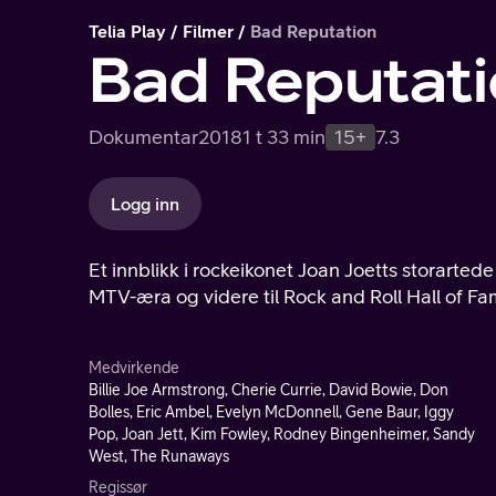
Telia Play
Filmer
Bad Reputation
Bad Reputat
Dokumentar
2018
1 t 33 min
15+
7.3
Logg inn
Et innblikk i rockeikonet Joan Joetts storarted
MTV-æra og videre til Rock and Roll Hall of Fa
Medvirkende
Billie Joe Armstrong, Cherie Currie, David Bowie, Don
Bolles, Eric Ambel, Evelyn McDonnell, Gene Baur, Iggy
Pop, Joan Jett, Kim Fowley, Rodney Bingenheimer, Sandy
West, The Runaways
Regissør