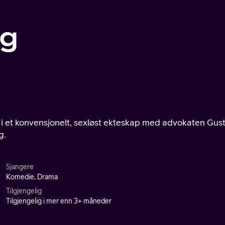
eg
d i et konvensjonelt, sexløst ekteskap med advokaten Gus
g.
Sjangere
Komedie, Drama
Tilgjengelig
Tilgjengelig i mer enn 3+ måneder