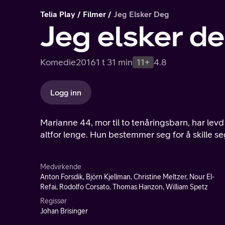
Telia Play
Filmer
Jeg Elsker Deg
Jeg elsker d
Komedie
2016
1 t 31 min
11+
4.8
Logg inn
Marianne 44, mor til to tenåringsbarn, har lev
altfor lenge. Hun bestemmer seg for å skille se
Medvirkende
Anton Forsdik, Björn Kjellman, Christine Meltzer, Nour El-
Refai, Rodolfo Corsato, Thomas Hanzon, William Spetz
Regissør
Johan Brisinger