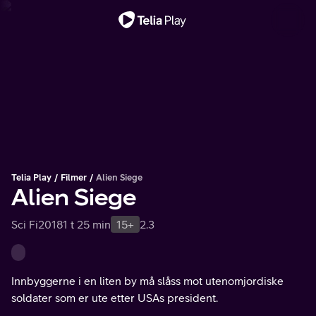
Viktig melding
Telia Play
Filmer
Alien Siege
Alien Siege
Sci Fi
2018
1 t 25 min
15+
2.3
Innbyggerne i en liten by må slåss mot utenomjordiske
soldater som er ute etter USAs president.