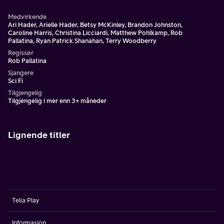
Medvirkende
Ari Hader, Arielle Hader, Betsy McKinley, Brandon Johnston,
Caroline Harris, Christina Licciardi, Matthew Pohlkamp, Rob
Pallatina, Ryan Patrick Shanahan, Terry Woodberry
Regissør
Rob Pallatina
Sjangere
Sci Fi
Tilgjengelig
Tilgjengelig i mer enn 3+ måneder
Lignende titler
Telia Play
Informasjon