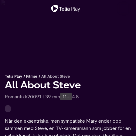
Viktig melding
Telia Play
Filmer
All About Steve
All About Steve
Romantikk
2009
1 t 39 min
11+
4.8
Når den eksentriske, men sympatiske Mary ender opp
sammen med Steve, en TV-kameramann som jobber for en
nyhetskanal, faller hun pladask. Det gjør dog ikke Steve.