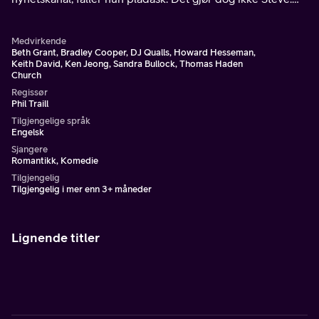
Stevnemøtet slutter alt annet enn bra.
Medvirkende
Beth Grant, Bradley Cooper, DJ Qualls, Howard Hesseman,
Keith David, Ken Jeong, Sandra Bullock, Thomas Haden
Church
Regissør
Phil Traill
Tilgjengelige språk
Engelsk
Sjangere
Romantikk, Komedie
Tilgjengelig
Tilgjengelig i mer enn 3+ måneder
Lignende titler