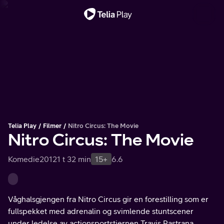
Viktig melding
Telia Play
Filmer
Nitro Circus: The Movie
Nitro Circus: The Movie
Komedie
2012
1 t 32 min
15+
6.6
Våghalsgjengen fra Nitro Circus gir en forestilling som er
fullspekket med adrenalin og svimlende stuntscener
under ledelse av actionsportstjernen Travis Pastrana.