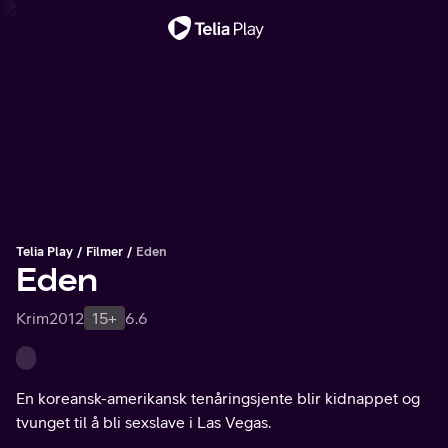
Viktig melding
Telia Play
Filmer
Eden
Eden
Krim
2012
15+
6.6
En koreansk-amerikansk tenåringsjente blir kidnappet og
tvunget til å bli sexslave i Las Vegas.